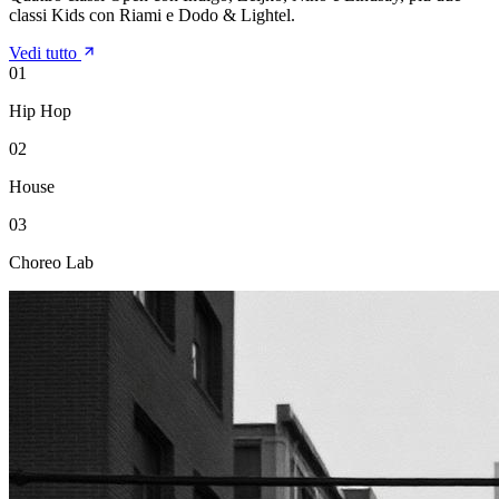
classi Kids con Riami e Dodo & Lightel.
Vedi tutto
0
1
Hip Hop
0
2
House
0
3
Choreo Lab