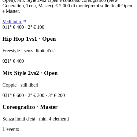
Open), Mix Style 2vs2 Open e concorso coreografico (New
Generation, Teen, Master). € 2.000 di montepremi sulle finali Open
e Master.
Vedi tutto
0
1
1° € 400 · 2° € 100
Hip Hop 1vs1 · Open
Freestyle · senza limiti d'età
0
2
1° € 400
Mix Style 2vs2 · Open
Coppie · stili liberi
0
3
1° € 600 · 2° € 300 · 3° € 200
Coreografico · Master
Senza limiti d'età · min. 4 elementi
L'evento