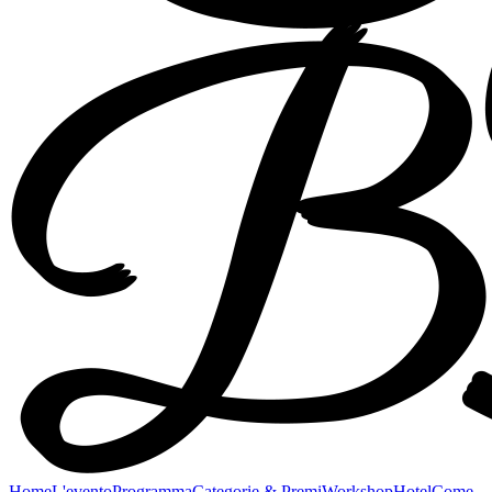
Home
L'evento
Programma
Categorie & Premi
Workshop
Hotel
Come